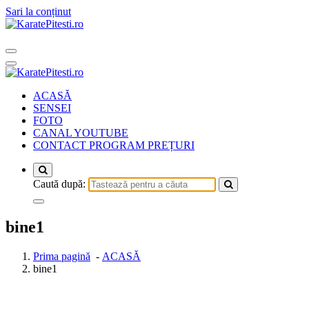
Sari la conținut
ACASĂ
SENSEI
FOTO
CANAL YOUTUBE
CONTACT PROGRAM PREȚURI
Caută după:
bine1
Prima pagină
-
ACASĂ
bine1