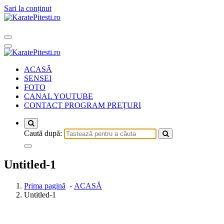
Sari la conținut
ACASĂ
SENSEI
FOTO
CANAL YOUTUBE
CONTACT PROGRAM PREȚURI
Caută după:
Untitled-1
Prima pagină
-
ACASĂ
Untitled-1