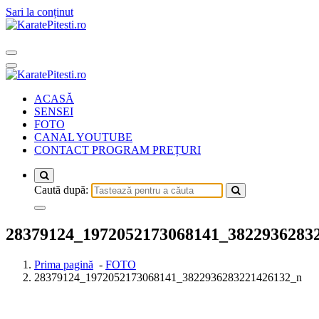
Sari la conținut
ACASĂ
SENSEI
FOTO
CANAL YOUTUBE
CONTACT PROGRAM PREȚURI
Caută după:
28379124_1972052173068141_3822936283
Prima pagină
-
FOTO
28379124_1972052173068141_3822936283221426132_n